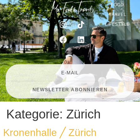
FOOD
TRAVEL
LIFESTYLE
Kategorie:
Zürich
Kronenhalle ╱ Zürich