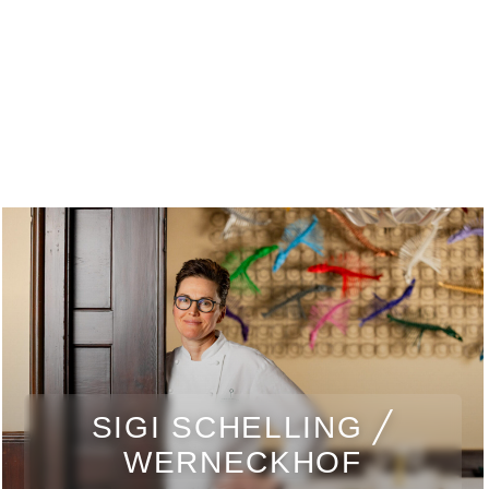
SIGI SCHELLING ╱
WERNECKHOF