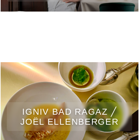
IGNIV BAD RAGAZ ╱
JOËL ELLENBERGER