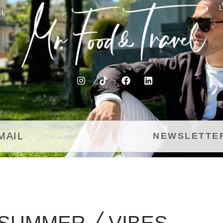
EL
SUMMER ╱ VIBES