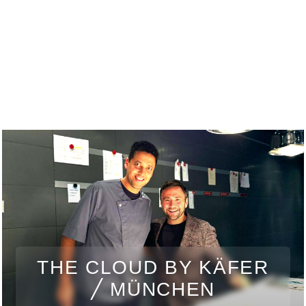
THE CLOUD BY KÄFER
╱ MÜNCHEN