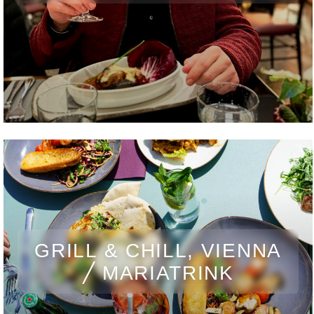
GRILL & CHILL, VIENNA
╱ MARIATRINK