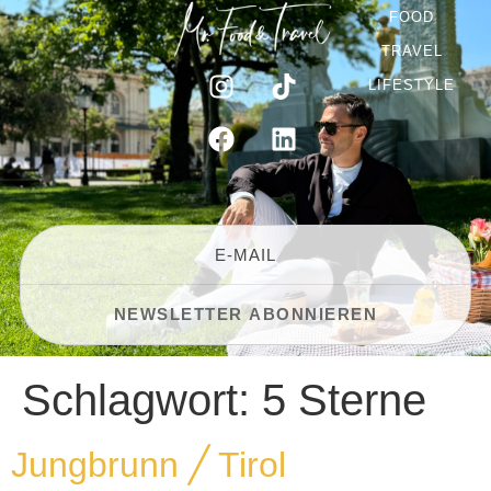
FOOD
TRAVEL
LIFESTYLE
Schlagwort:
5 Sterne
Jungbrunn ╱ Tirol