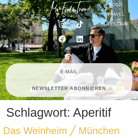
FOOD
TRAVEL
LIFESTYLE
Schlagwort:
Aperitif
Das Weinheim ╱ München