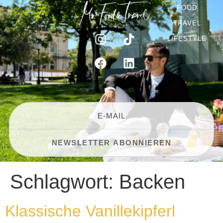
FOOD
TRAVEL
LIFESTYLE
Schlagwort:
Backen
Klassische Vanillekipferl