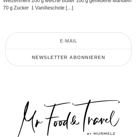
Weizenmehl 200 g weiche Butter 100 g geriebene Mandeln
70 g Zucker 1 Vanilleschote […]