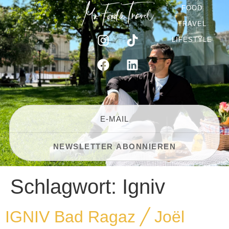
FOOD
TRAVEL
LIFESTYLE
Schlagwort:
Igniv
IGNIV Bad Ragaz ╱ Joël