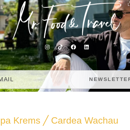
EL
 Spa Krems ╱ Cardea Wachau