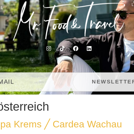
EL
österreich
 Spa Krems ╱ Cardea Wachau