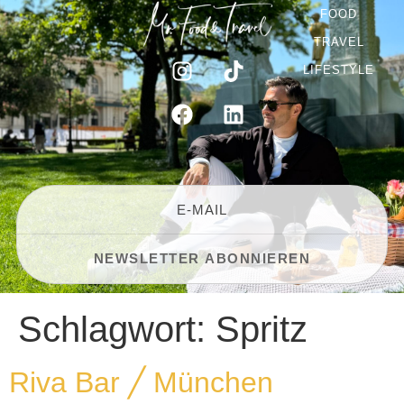
FOOD
TRAVEL
LIFESTYLE
Schlagwort:
Spritz
Riva Bar ╱ München