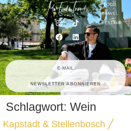
FOOD
TRAVEL
LIFESTYLE
Schlagwort:
Wein
Kapstadt & Stellenbosch ╱