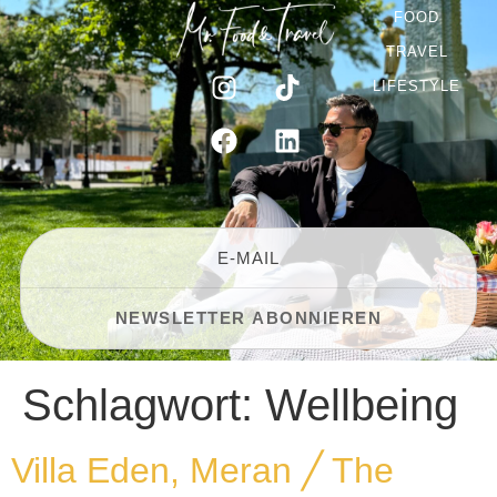
FOOD
TRAVEL
LIFESTYLE
Schlagwort:
Wellbeing
Villa Eden, Meran ╱ The