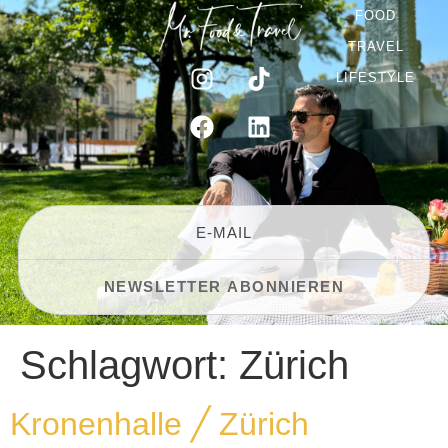
FOOD
TRAVEL
LIFESTYLE
Schlagwort:
Zürich
Kronenhalle ╱ Zürich