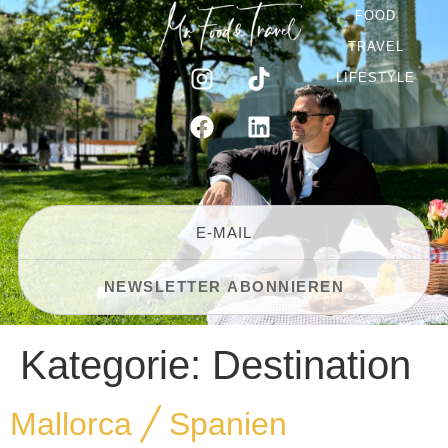
FOOD
TRAVEL
LIFESTYLE
Kategorie:
Destination
Mallorca ╱ Spanien