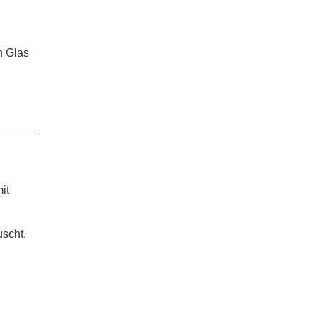
n Glas
it
uscht.