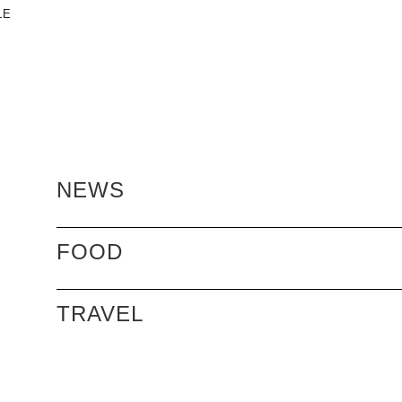
LE
NEWS
PICKNICKEN IM STADTPARK ╱ WIEN
MALLORCA ╱ SPANIEN
FOOD
BODRUM ╱ TÜRKEI
KAPSTADT & STELLENBOSCH ╱
SÜDAFRIKA
TRAVEL
LISSABON ╱ PORTUGAL
STEIGENBERGER HOTEL & SPA
KREMS ╱ CARDEA WACHAU