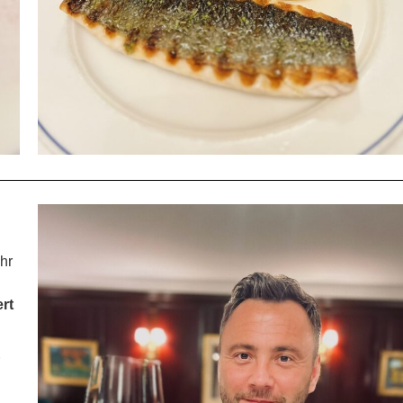
hr
ert