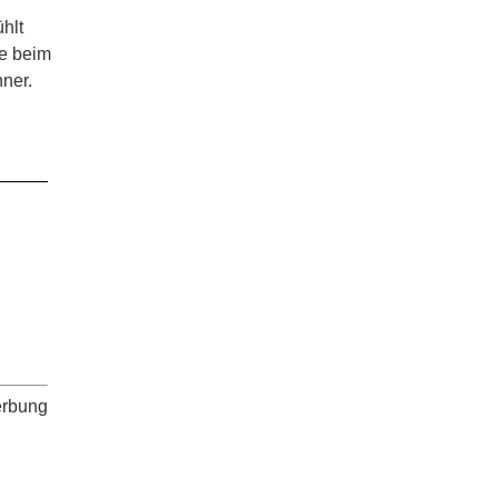
hlt
be beim
nner.
erbung