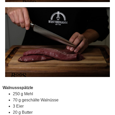
Walnussspätzle
250 g Mehl
70 g geschälte Walnüsse
3 Eier
20 g Butter