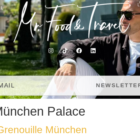
EL
München Palace
Grenouille München