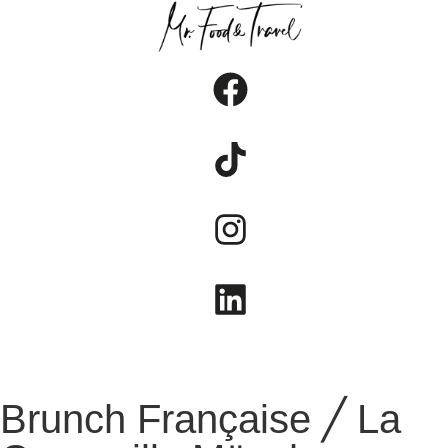
FOOD
TRAVEL
LIFESTYLE
Brunch Française ╱ La