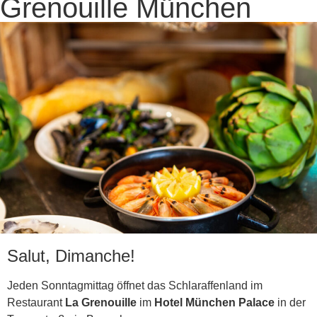
Grenouille München
Salut, Dimanche!
Jeden Sonntagmittag öffnet das Schlaraffenland im
Restaurant
La Grenouille
im
Hotel München Palace
in der