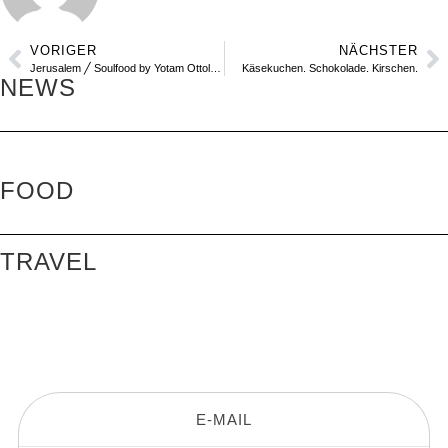
VORIGER
NÄCHSTER
Jerusalem ╱ Soulfood by Yotam Ottolenghi
Käsekuchen. Schokolade. Kirschen.
NEWS
PICKNICKEN IM STADTPARK ╱
WIEN
MALLORCA ╱ SPANIEN
FOOD
BODRUM ╱ TÜRKEI
KAPSTADT & STELLENBOSCH ╱
SÜDAFRIKA
TRAVEL
LISSABON ╱ PORTUGAL
STEIGENBERGER HOTEL & SPA
KREMS ╱ CARDEA WACHAU