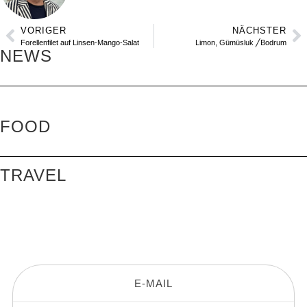
VORIGER
NÄCHSTER
Forellenfilet auf Linsen-Mango-Salat
Limon, Gümüsluk ╱Bodrum
NEWS
PICKNICKEN IM STADTPARK ╱
WIEN
MALLORCA ╱ SPANIEN
FOOD
BODRUM ╱ TÜRKEI
KAPSTADT & STELLENBOSCH ╱
SÜDAFRIKA
TRAVEL
LISSABON ╱ PORTUGAL
STEIGENBERGER HOTEL & SPA
KREMS ╱ CARDEA WACHAU