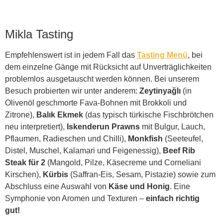
Mikla Tasting
Empfehlenswert ist in jedem Fall das
Tasting Menü
, bei
dem einzelne Gänge mit Rücksicht auf Unverträglichkeiten
problemlos ausgetauscht werden können. Bei unserem
Besuch probierten wir unter anderem:
Zeytinyağlı
(in
Olivenöl geschmorte Fava-Bohnen mit Brokkoli und
Zitrone),
Balık Ekmek
(das typisch türkische Fischbrötchen
neu interpretiert),
Iskenderun Prawns
mit Bulgur, Lauch,
Pflaumen, Radieschen und Chilli),
Monkfish
(Seeteufel,
Distel, Muschel, Kalamari und Feigenessig),
Beef Rib
Steak für 2
(Mangold, Pilze, Käsecreme und Corneliani
Kirschen),
Kürbis
(Saffran-Eis, Sesam, Pistazie) sowie zum
Abschluss eine Auswahl von
Käse und Honig
. Eine
Symphonie von Aromen und Texturen –
einfach richtig
gut!