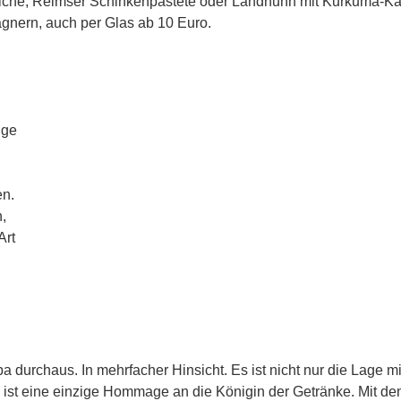
eviche, Reimser Schinkenpastete oder Landhuhn mit Kurkuma-Ka
gnern, auch per Glas ab 10 Euro.
ige
en.
,
Art
urchaus. In mehrfacher Hinsicht. Es ist nicht nur die Lage mi
ist eine einzige Hommage an die Königin der Getränke. Mit d