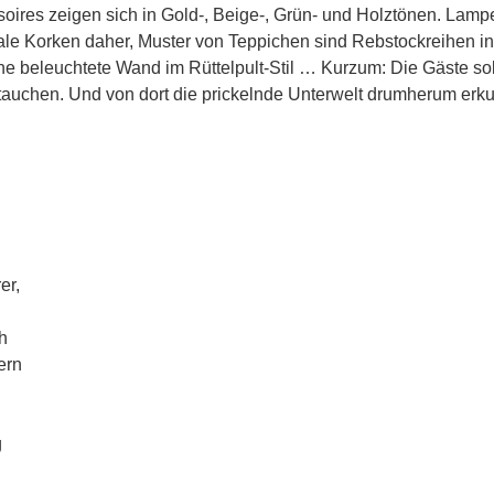
oires zeigen sich in Gold-, Beige-, Grün- und Holztönen. Lamp
le Korken daher, Muster von Teppichen sind Rebstockreihen in
ne beleuchtete Wand im Rüttelpult-Stil … Kurzum: Die Gäste so
auchen. Und von dort die prickelnde Unterwelt drumherum erk
er,
h
ern
g