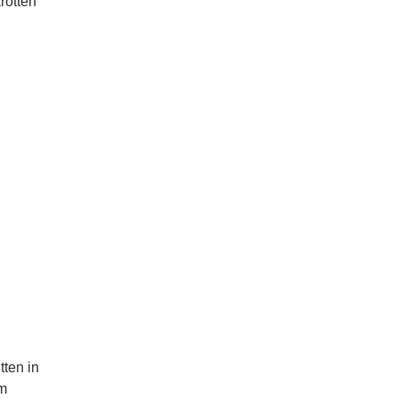
rotten
tten in
em