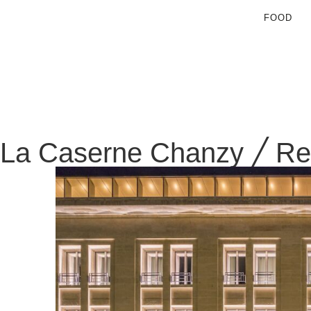
FOOD
La Caserne Chanzy ╱ R