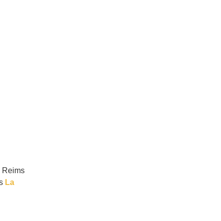
n Reims
as
La