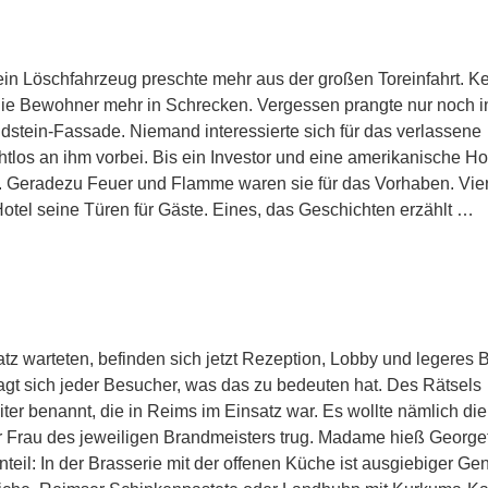
Kein Löschfahrzeug preschte mehr aus der großen Toreinfahrt. K
n die Bewohner mehr in Schrecken. Vergessen prangte nur noch i
dstein-Fassade. Niemand interessierte sich für das verlassene
los an ihm vorbei. Bis ein Investor und eine amerikanische Ho
 Geradezu Feuer und Flamme waren sie für das Vorhaben. Vier
Hotel seine Türen für Gäste. Eines, das Geschichten erzählt …
tz warteten, befinden sich jetzt Rezeption, Lobby und legeres B
ragt sich jeder Besucher, was das zu bedeuten hat. Des Rätsels
er benannt, die in Reims im Einsatz war. Es wollte nämlich die
er Frau des jeweiligen Brandmeisters trug. Madame hieß George
teil: In der Brasserie mit der offenen Küche ist ausgiebiger Ge