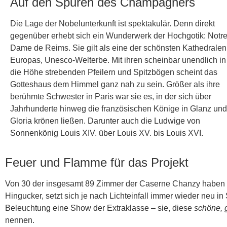
Auf den Spuren des Champagners
Die Lage der Nobelunterkunft ist spektakulär. Denn direkt
gegenüber erhebt sich ein Wunderwerk der Hochgotik:
Notre
Dame de Reims
. Sie gilt als eine der sch
ö
nsten Kathedralen
Europas, Unesco-Welterbe. Mit ihren scheinbar unendlich in
die Höhe strebenden Pfeilern und Spitzb
ö
gen scheint das
Gotteshaus dem Himmel ganz nah zu sein. Größer als ihre
berühmte Schwester in Paris war sie es, in der sich über
Jahrhunderte hinweg die franz
ö
sischen K
ö
nige in Glanz und
Gloria krönen ließen. Darunter auch die Ludwige von
Sonnenkönig Louis XIV. über Louis XV. bis Louis XVI.
Feuer und Flamme für das Projekt
Von 30 der insgesamt 89 Zimmer der Caserne Chanzy haben di
Hingucker, setzt sich je nach Lichteinfall immer wieder neu 
Beleuchtung eine Show der Extraklasse – sie, diese
schöne, 
nennen.