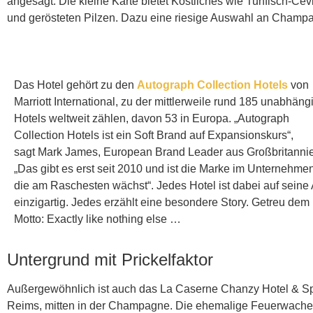
angesagt. Die kleine Karte bietet Köstliches wie Tunfisch-C
und gerösteten Pilzen. Dazu eine riesige Auswahl an Champa
Das Hotel gehört zu den
Autograph Collection Hotels
von
Marriott International, zu der mittlerweile rund 185 unabhäng
Hotels weltweit zählen, davon 53 in Europa. „
Autograph
Collection Hotels
ist ein Soft Brand auf Expansionskurs“,
sagt
Mark James
, European Brand Leader aus Großbritanni
„Das gibt es erst seit 2010 und ist die Marke im Unternehmen
die am Raschesten wächst“. J
edes
Hotel ist dabei auf seine 
einzigartig. Jedes erzählt eine besondere Story. Getreu
dem
Motto: Exactly like nothing else
…
Untergrund mit Prickelfaktor
Außergewöhnlich ist auch das La Caserne Chanzy Hotel & Spa d
Reims, mitten in der Champagne. Die ehemalige Feuerwache 