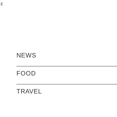
LE
NEWS
PICKNICKEN IM STADTPARK ╱ WIEN
MALLORCA ╱ SPANIEN
FOOD
BODRUM ╱ TÜRKEI
KAPSTADT & STELLENBOSCH ╱
SÜDAFRIKA
TRAVEL
LISSABON ╱ PORTUGAL
STEIGENBERGER HOTEL & SPA
KREMS ╱ CARDEA WACHAU