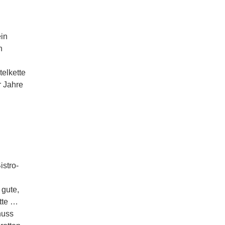
ein
n
telkette
 Jahre
istro-
 gute,
tte …
nuss