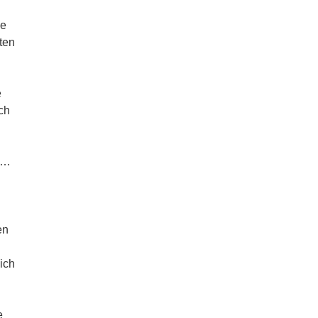
ie
ten
e
ch
r …
en
ich
e