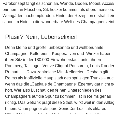
Farbkonzept fängt es schon an. Wände, Böden, Möbel, Access
erinnern an Flaschen, Sitzhocker kommen als überdimensiona
Weingärten nachempfunden. Hinter der Rezeption erstrahlt ei
schon im Hotel in die wunderbare Welt des Champagners eint
Pläsir? Nein, Lebenselixier!
Denn kleine und große, unbekannte und weltberühmte
Champagner-Kellereien, -Kooperativen und -Winzer haben
ihren Sitz in der 180.000-Einwohnerstadt: unter ihnen
Pommery, Taittinger, Veuve Cliquot-Ponsardin, Louis Roeder
Ruinart, …. Dazu zahlreiche Mini-Kellereien. Deshalb gilt
Reims als inoffizielle Hauptstadt des spritzigen Trunks – auc
wenn das die „Capitale de Champagne“ Epernay gar nicht g
hört. Wer also Lust hat, den feinen Unterschieden des
Champagners auf die Spur zu kommen, ist in Reims genau
richtig. Das Getränk prägt diese Stadt, wirkt weit in den Allta
hinein. Champagner als pure Genießer-Lust, als elitäres