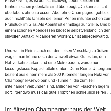
Pläsir? Nein, es ist dort schlichtweg Lebenselixier! Die
Einheimischen jedenfalls sind überzeugt: „Du kannst nicht
überleben, ohne zu essen. Aber ohne Champagner geht es
auch nicht!“ So tänzeln die feinen Perlen mitunter schon zu
Frühstück im Glas. Als Aperitif ist er mittags zur Stelle. Und b
einem schönen Abendessen bildet er selbstverständlich den
stilvollen Auftakt. Mit anderen Worten: Er ist allgegenwärtig.
Und wer in Reims auch nur den leisen Vorschlag zu äußern
wagte, man könne doch der Umwelt etwas Gutes tun, den
Nahverkehr stärken und eine Metro bauen, wurde nur
fassungsloses Kopfschütteln ernten. Denn Reims Untergrun
besteht aus einem mehr als 200 Kilometer langem Netz von
Champagner-Gewölben und -Tunneln, die zum Teil
miteinander verbunden sind. Millionen von Flaschen lagern
dort. Irgendwo muss das gute Tröpfchen schließlich reifen …
Im ältesten Champagnerhaus der Welt