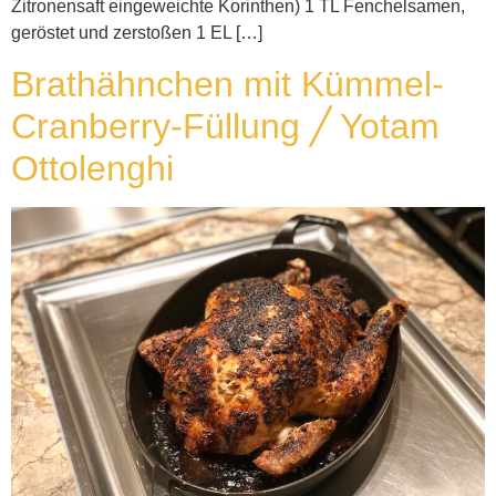
Zitronensaft eingeweichte Korinthen) 1 TL Fenchelsamen,
geröstet und zerstoßen 1 EL […]
Brathähnchen mit Kümmel-
Cranberry-Füllung ╱ Yotam
Ottolenghi