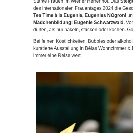
Starke Frauen im Wiener Herrenhof. Das
Steig
des Internationalen Frauentages 2024 die Gesch
Tea Time à la Eugenie, Eugenies NOgroni
un
Mädchenbildung: Eugenie Schwarzwald.
Vor
dürfen, als nur häkeln, stricken oder kochen. Go
Bei feinen Köstlichkeiten, Bubbles oder alkoholf
kuratierte Ausstellung in Bélas Wohnzimmer & B
immer eine Reise wert!