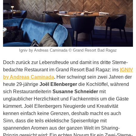
Igniv by Andreas Caminada © Grand Resort Bad Ragaz
Doch zurück zur Lebensfreude und damit ins dritte Sterne-
bedachte Restaurant im Grand Resort Bad Ragaz: ins
IGNIV
by Andreas Caminada
.
Hier schwingt sein zwei Jahren der
heute 29-jährige
Joël Ellenberger
die Kochlöffel, während
sich Restaurantleiterin
Susanne Schneider
mit
unglaublicher Herzlichkeit und Fachkenntnis um die Gäste
kümmert. Joël Ellenbergers Neugierde und Kreativität
kennen einfach keine Grenzen, deshalb macht es auch
Sinn, dass die teils eklektische Speisenfolge mit
spannenden Aromen aus der ganzen Welt im Sharing-
Prinzip gereicht wird: Ein echtes Novum für ein Zwei-Sterne-